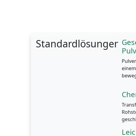
Standardlösungen
Ges
Pul
Pulve
einem
beweg
Che
Trans
Rohst
gesch
Leic