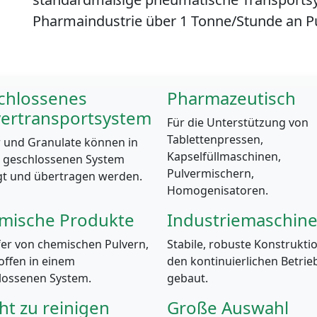
Pharmaindustrie über 1 Tonne/Stunde an Pu
chlossenes
Pharmazeutisch
vertransportsystem
Für die Unterstützung von
Tablettenpressen,
r und Granulate können in
Kapselfüllmaschinen,
 geschlossenen System
Pulvermischern,
t und übertragen werden.
Homogenisatoren.
mische Produkte
Industriemaschin
fer von chemischen Pulvern,
Stabile, robuste Konstruktio
offen in einem
den kontinuierlichen Betrie
lossenen System.
gebaut.
ht zu reinigen
Große Auswahl