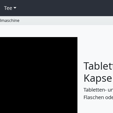
Tee
hlmaschine
Tablet
Kapse
Tabletten- u
Flaschen ode