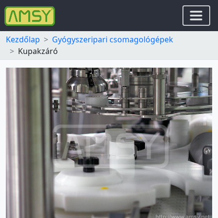
Kezdőlap
Gyógyszeripari csomagológépek
Kupakzáró