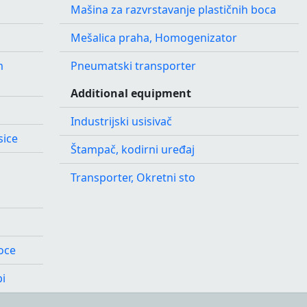
Mašina za razvrstavanje plastičnih boca
Mešalica praha, Homogenizator
m
Pneumatski transporter
Additional equipment
Industrijski usisivač
sice
Štampač, kodirni uređaj
Transporter, Okretni sto
boce
pi