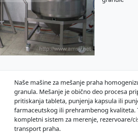
Naše mašine za mešanje praha homogenizuju
granula. Mešanje je obično deo procesa pri
pritiskanja tableta, punjenja kapsula ili pu
farmaceutskog ili prehrambenog kvaliteta
kompletni sistem za merenje, rezervoare/ci
transport praha.