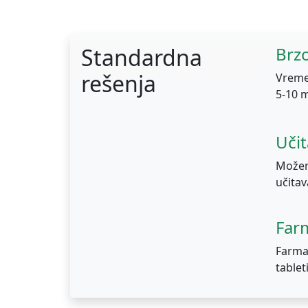
Standardna
Brz
rešenja
Vreme
5-10 m
Uči
Možem
učitav
Far
Farma
tablet