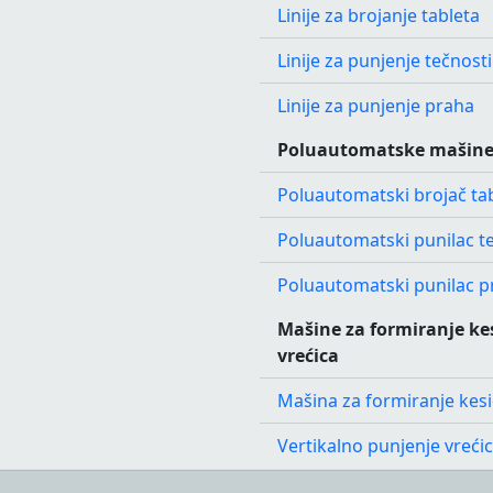
Linije za brojanje tableta
Linije za punjenje tečnosti
Linije za punjenje praha
Poluautomatske mašin
Poluautomatski brojač ta
Poluautomatski punilac t
Poluautomatski punilac p
Mašine za formiranje kes
vrećica
Mašina za formiranje kes
Vertikalno punjenje vreći