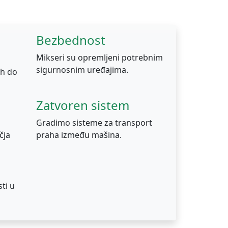
Bezbednost
Mikseri su opremljeni potrebnim
sigurnosnim uređajima.
ah do
Zatvoren sistem
Gradimo sisteme za transport
čja
praha između mašina.
ti u