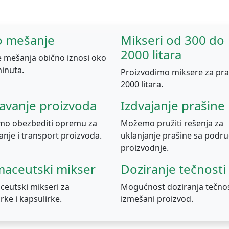
o mešanje
Mikseri od 300 do
2000 litara
 mešanja obično iznosi oko
inuta.
Proizvodimo miksere za pr
2000 litara.
tavanje proizvoda
Izdvajanje prašine
o obezbediti opremu za
Možemo pružiti rešenja za
anje i transport proizvoda.
uklanjanje prašine sa podru
proizvodnje.
maceutski mikser
Doziranje tečnosti
ceutski mikseri za
Mogućnost doziranja tečnos
irke i kapsulirke.
izmešani proizvod.