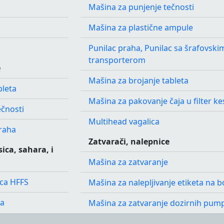
Mašina za punjenje tečnosti
Mašina za plastične ampule
Punilac praha, Punilac sa šrafovski
transporterom
e
Mašina za brojanje tableta
bleta
Mašina za pakovanje čaja u filter ke
ečnosti
Multihead vagalica
raha
Zatvarači, nalepnice
ica, sahara, i
Mašina za zatvaranje
ica HFFS
Mašina za nalepljivanje etiketa na 
ca
Mašina za zatvaranje dozirnih pum