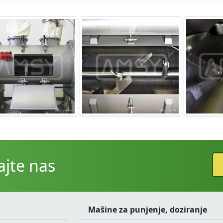
ajte nas
Mašine za punjenje, doziranje