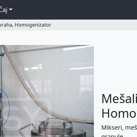
Čaj
 praha, Homogenizator
Mešali
Homog
Mikseri, meš
granule