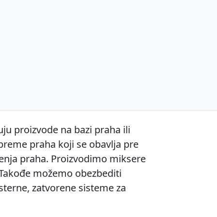
 proizvode na bazi praha ili
preme praha koji se obavlja pre
njenja praha. Proizvodimo miksere
. Takođe možemo obezbediti
sterne, zatvorene sisteme za